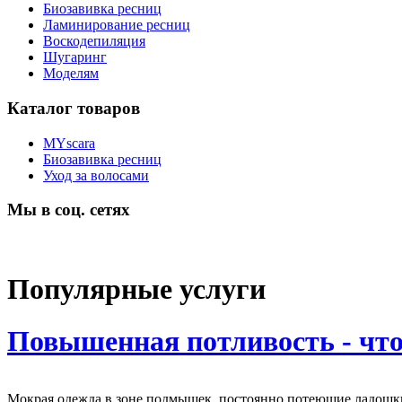
Биозавивка ресниц
Ламинирование ресниц
Воскодепиляция
Шугаринг
Моделям
Каталог товаров
MYscara
Биозавивка ресниц
Уход за волосами
Мы в соц. сетях
Популярные услуги
Повышенная потливость - что
Мокрая одежда в зоне подмышек, постоянно потеющие ладошки, 